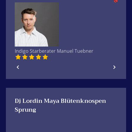
Indigo Starberater Manuel Tuebner
Indigo
Lebensberatung, Coaching, Erfolgstraining,
Moment
Unternehmensberatung, Finanzen
Beratu
und To
sozial
Partner
Dj Lordin Maya Blütenknospen
Sprung