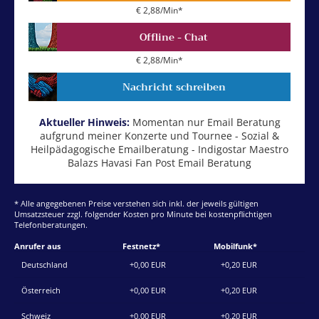
€ 2,88/Min
*
Offline - Chat
€ 2,88/Min
*
Nachricht schreiben
Aktueller Hinweis:
Momentan nur Email Beratung
aufgrund meiner Konzerte und Tournee - Sozial &
Heilpädagogische Emailberatung - Indigostar Maestro
Balazs Havasi Fan Post Email Beratung
* Alle angegebenen Preise verstehen sich inkl. der jeweils gültigen
Umsatzsteuer zzgl. folgender Kosten pro Minute bei kostenpflichtigen
Telefonberatungen.
Anrufer aus
Festnetz*
Mobilfunk*
Deutschland
+0,00 EUR
+0,20 EUR
Österreich
+0,00 EUR
+0,20 EUR
Schweiz
+0,00 EUR
+0,20 EUR