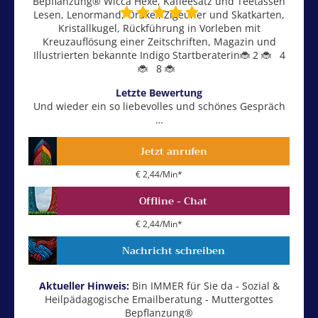
Bepflanzung® Wicca Hexe, Kaffeesatz und Teetassen
Lesen, Lenormand, Orakel, Zigeuner und Skatkarten,
Kristallkugel, Rückführung in Vorleben mit
Kreuzauflösung einer Zeitschriften, Magazin und
Illustrierten bekannte Indigo Startberaterin🐞 2 🐞 4
🐞 8 🐞
Letzte Bewertung
Und wieder ein so liebevolles und schönes Gespräch
…
Jetzt anrufen
€ 2,44/Min
*
Offline - Chat
€ 2,44/Min
*
Nachricht schreiben
Aktueller Hinweis:
Bin IMMER für Sie da - Sozial &
Heilpädagogische Emailberatung - Muttergottes
Bepflanzung®