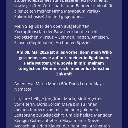
Studiendiebstahles zum besseren Fortkommens,
sowie größten Wirtschafts- und Bandenkriminalität
aller Zeiten meiner Firma Mayabaum Verlag-
Zukunftsbasis® Limited gegenüber.
Mein Sieg über den oben aufgeführten
Korruptionsclan denParasitenclan die nicht
biologischen -“Kreuz“– Spinnen, Ratten, Ameisen,
Echsen (Reptiloiden), Archonten Spezies.
Am 08. Mai 2026 ist alles vorbei denn mein Wille
geschehe, sowie auf mir, meiner indigoblauen
Perle Mutter Erde, sowie in mir, meinem
königlichem Himmelreich, meiner luziferischen
Zukunft
Amen, Ave Maria Mama Bär Doris Lordin Maya,
Namaste
Ich, Ihre heilige Jungfrau, Maria, Muttergottes
Vorreiterin, Doris Lordin Maya bin zu Ihnen,
meinen Kindern von mir, meinem goldenen
Zeitsprung zurückgekehrt, um als heilige Mantiden
Königin Gottesanbeterin Maya meine Spezies
Mensch, aus den Klauen der Reptilien, Archonten